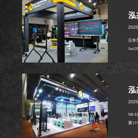
泓
2025
日本东
Jun
参加
位，
泓
2025
NB
第1
示器