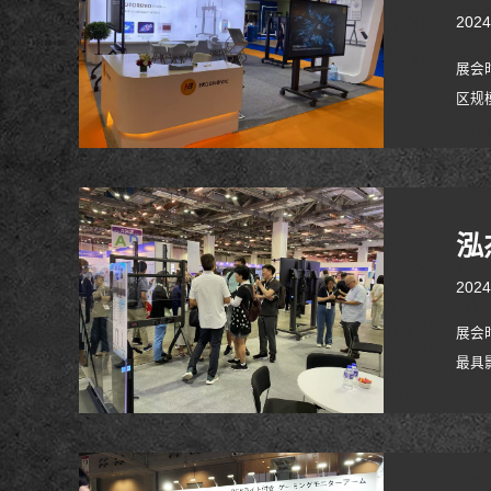
2024
展会时
区规
**
酋、
泓
2024
展会时
最具
技赋
际化