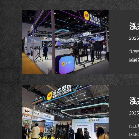
泓
2025
作为
届展
NB
合照
泓
2025
IS
ISLE