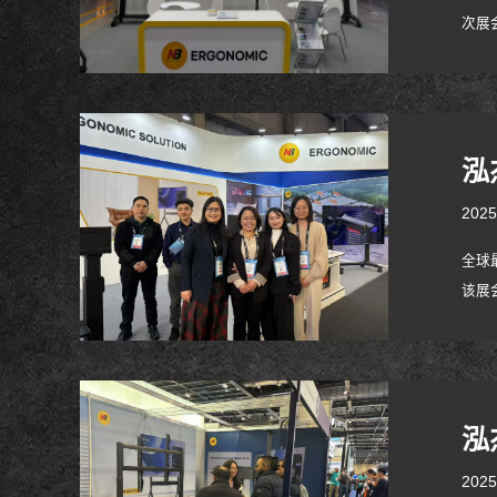
次展
系列
newMo
泓
2025
全球
该展会每
CE
泓
2025