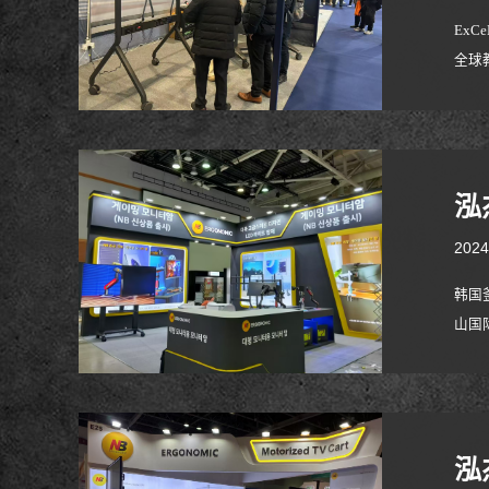
ExC
全球
泓
2024
韩国釜
山国
响力的
Fut
泓