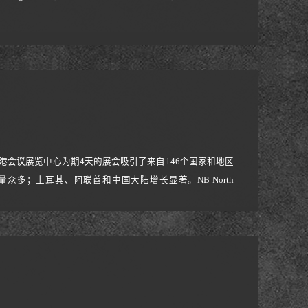
一香港会议展览中心为期4天的展会吸引了来自146个国家和地区
多；土耳其、阿联酋和中国大陆增长显著。NB North
最新的工效学电动电视移动手推车、监控台臂、高度可调站立台，获