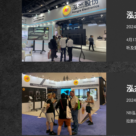
泓
2024
4月1
听及
体验
销售
泓
2024
NB
拉斯