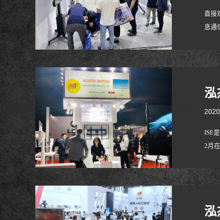
直接
息通
内外
士。
泓
2020
IS
2月
筑、
际新
泓