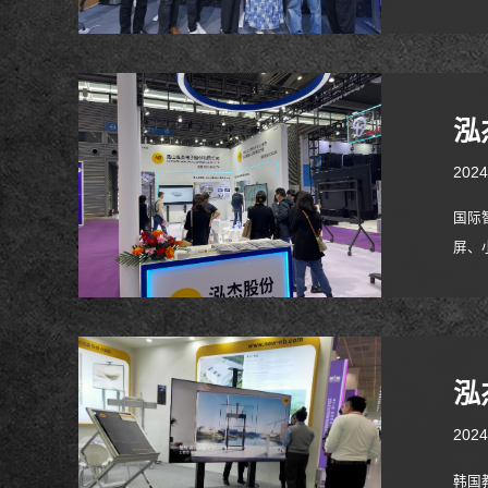
12
发、
泓
2024
国际
屏、
带来
泓
2024
韩国