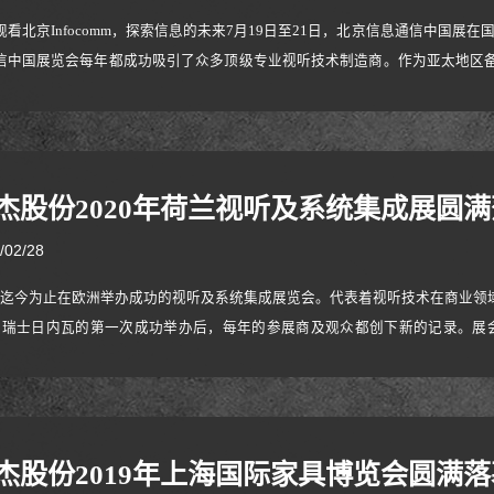
观看北京Infocomm，探索信息的未来7月19日至21日，北京信息通信中国
信中国展览会每年都成功吸引了众多顶级专业视听技术制造商。作为亚太地区备
领先品牌，展示创新产品、解决方案和综合体验技术，为企业家带来更有意义
01与传统的视听支架相比，今年的NB展位更专注于打造“电气化智能”解决方
杰股份2020年荷兰视听及系统集成展圆
/02/28
E是迄今为止在欧洲举办成功的视听及系统集成展览会。代表着视听技术在商业领域
在瑞士日内瓦的第一次成功举办后，每年的参展商及观众都创下新的记录。展
企业和政府部门等领域的视听技术、解决方案，展品涵盖面广，是一场娱乐技
技术及流行趋势的高端汇演。ISE不仅吸引大量观众入场参观，观众的专业程度
杰股份2019年上海国际家具博览会圆满落