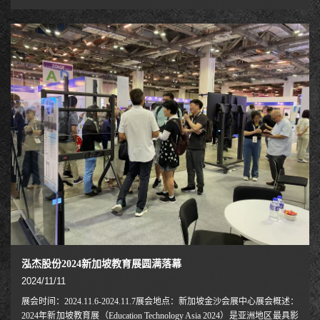
最大、影响力最广的教育行业展会之一，汇聚全球教育科技企业、政府机
构及学校决策者。本届展会以“**创新教育技术，构建未来课堂**”为主
题，聚焦智能硬件、数字化教学解决方案及教育可持续发展。展会吸引来
自50余国家的800+参展商及超25,000名专业观众，覆盖阿联酋、沙特阿拉
伯、卡塔尔等中东重点市场。公司参展情况：本次展会泓杰公司展示了核
心系列产
泓杰股份2024新加坡教育展圆满落幕
2024/11/11
展会时间：2024.11.6-2024.11.7展会地点：新加坡金沙会展中心展会概述：
2024年新加坡教育展（Education Technology Asia 2024）是亚洲地区最具影