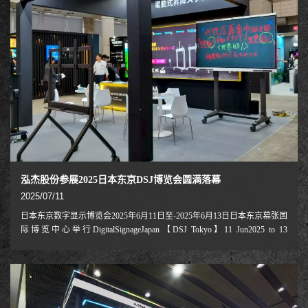
泓杰股份参展2025日本东京DSJ博览会圆满落幕
2025/07/11
日本东京数字显示博览会2025年6月11日至-2025年6月13日日本东京幕张国
际博览中心举行DigitalSignageJapan【DSJ Tokyo】11 Jun2025 to 13
Jun2025Tokyo MakuhariMesse, JapanDSJ是日本最大的集LED显示，数字标
牌行业展，做为电动升降移动推车行业领先的NB Ergonomic是第一次参加
此展会因经过去年参展日本教育展会已有一些老客户在市面上开始使用我
司产品，且反响较好，不少日本老客户及新客户再次来访我们摊位，且对
后续合作方式部