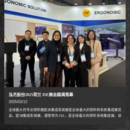
展，很多学校老师及相关方非常关注，并受到韩国教育界人事重点关注，
现场还有当场签单客户2家。Our company with the 2025 newMotorizedcart
series, many scho
泓杰股份2025荷兰 ISE展会圆满落幕
2025/02/12
全球最大的专业视听展欧洲集成系统展是全球最大的视听和系统集成展览
会。欧洲集成系统展，通常称为 ISE，是全球最大的视听系统集成展。该
展会每年 2 月在阿姆斯特丹 RAI 展览中心举办，为期四天，由 Integrated
Systems Events 组织和运营。Integrated Systems Events 是 AVIXA 和 CEDIA