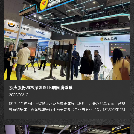
RGB多彩电竞支架G系列：开启炫彩游戏体验在展会现场，NB泓杰股份首
次公开亮相的G系列RGB多彩电竞
泓杰股份2025深圳ISLE展圆满落幕
2025/03/12
ISLE展全称为国际智慧显示及系统集成展（深圳），是以屏幕显示、音视
频系统集成、声光视讯等行业为主要参展企业的专业展会，ISLE20252025
年3月7日至9日，在深圳国际会展中心举行，NB股份参与了这次展会ISLE
2025 will cover multiple professional fields such as display technology and
equipment, LED industry chain products, audio and video integration, a