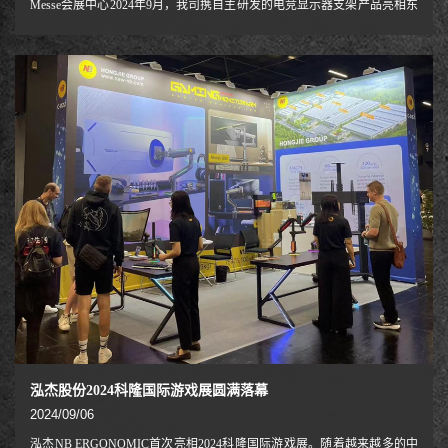
Messe会展中心2024年9月，我司携自主研发的电竞显示器支架产品亮相东
京电玩展。本次展会聚焦"未来游戏生态"，吸引了全球42国650家企业参
展，日均观众超10万人次。因我们产品科技感十足，且带有RGB效果且一
直以来有良好品牌口碑，因此受到超高人气。通过TGS平台，我司不仅验
证了产品市场竞争力，更为开拓日本电竞外设市场奠定基础。
泓杰股份2024科隆国际游戏展圆满落幕
2024/09/06
泓杰NB ERGONOMIC首次亮相2024科隆国际游戏展。随着越来越多的中