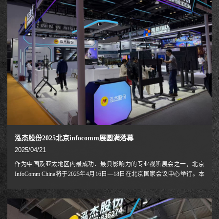
泓杰股份2025北京infocomm展圆满落幕
2025/04/21
作为中国及亚太地区内最成功、最具影响力的专业视听展会之一，北京
InfoComm China将于2025年4月16日—18日在北京国家会议中心举行。本
届展会将全面聚焦AI升级焕新，从峰会、展览、活动等多方面立体展示专
业视听与AI融合在各行业的创新应用及领先技术，让“AI无处不在”。NB
泓杰股份作为国内视听配件领域带头人之一，携多个重磅解决方案亮相，
为参展观众呈现了一场科技与智慧交融的视听盛宴。参展工作人员合照