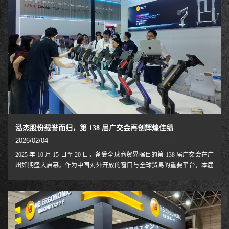
泓杰股份载誉而归，第 138 届广交会再创辉煌佳绩
2026/02/04
2025 年 10 月 15 日至 20 日，备受全球商贸界瞩目的第 138 届广交会在广
州如期盛大启幕。作为中国对外开放的窗口与全球贸易的重要平台，本届
广交会汇聚海内外优质展商与专业买家，共探行业新趋势、共谋合作新机
遇。NB 人体工学连续四届以高规格阵容重磅参展，凭借前沿的产品设计
与硬核的技术创新，在众多参展品牌中脱颖而出，收获海内外客商的广泛
关注与高度认可。展会期间，品牌全方位呈现了在智能电动升降移动协同
系统、高端办公解决方案、沉浸式电竞装备等细分赛道的核心技术突破与
创新研发成果，尽显行业头部品牌的技