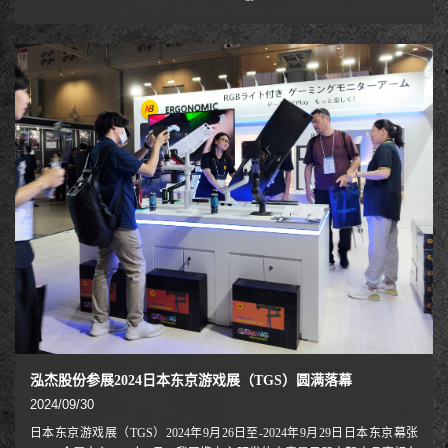
响力的教育科技行业盛会之一，吸引了来自全球30多个国家的500余家参
展商及超20,000名专业观众。本届展会以“**重塑未来教育：科技赋能学习
变革**”为主题，聚焦智能硬件、数字化教学工具、AI教育应用等前沿领
域，为教育行业从业者、学校及政府机构提供交流合作的国际化平台。公
司参展情况：本次展会泓杰公司展示了核心系列产品，
泓杰股份参展2024日本东京游戏展（TGS）圆满落幕
2024/09/30
日本东京游戏展（TGS）2024年9月26日至-2024年9月29日日本东京幕张